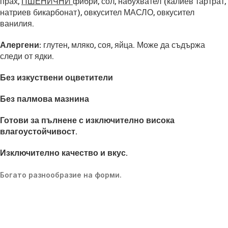
прах,
ПШЕНИЧНИ
фибри, сол, набухвател (калиев тартрат,
натриев бикарбонат), овкусител МАСЛО, овкусител
ванилия.
Алергени:
глутен, мляко, соя, яйца. Може да съдържа
следи от ядки.
Без изкуствени оцветители
Без палмова мазнина
Готови за пълнене с изключително висока
влагоустойчивост.
Изключително качество и вкус.
Богато разнообразие на форми.