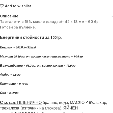
Add to wishlist
Описание
Тарталети с 15% масло /сладки/- 42 х 18 мм – 60 бр.
Готови за пълнене.
Енергийни стойности за 100гр:
Енергия – 2023kJ/482kcal
Мазнини 20,80 гр, от които наситени мазнини – 14,6 гр
Въглехидрати – 66,2 гр, от които захари – 11,0 гр
Фибри – 3,5 гр
Протеини – 9,10 гр
Сол – 0,29 гр.
Състав
: ПШЕНИЧНО
брашно, вода, МАСЛО -15%, захар,
трехалоза (източник на глюкоза), ЯЙЧЕН