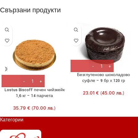
Свързани продукти
Безглутеново шоколадово
суфле – 9 бр х 120 гр
Lostus Biscoff печен чийзкейк
23.01
€
(
45.00
лв.
)
1,6 кг – 14 парчета
35.79
€
(
70.00
лв.
)
Категории