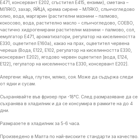
E471, консервант E202, сгъстител E415, ензими), сметана –
МЛЯКО, захар, ЯЙЦА, крема сирене – МЛЯКО, слънчогледово
олио, вода, маргарин (растителни мазнини – палмово,
кокосово, вода, растително масло – слънчогледово, СОЕВО,
частично хидрогенирани растителни мазнини – палмово, сол,
емулгатор E471, ароматизатори, регулатор на киселинността
E330, оцветител E160a), какао на прах, оцветител червена
череша (Вода, E122, E102, регулатор на киселинността E330,
консервант E202), ягодово червен оцветител [вода, E124,
E122], rегулатор на киселинността Е330, консервант Е202].
Алергени: яйца, глутен, мляко, соя. Може да съдържа следи
от ядки и сусам.
Съхранявайте във фризер при -18°C. След размразяване да се
съхранява в хладилник и да се консумира в рамките на до 4
дни.
Размразете в хладилник за 5-6 часа.
Произведено в Малта по най-високите стандарти за качество.