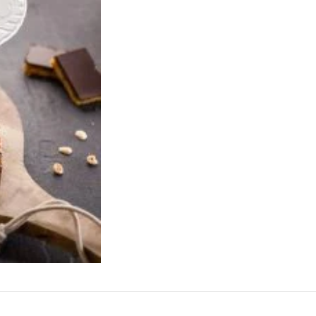
Протеини – 3.8 гр
Сол – 0.30 гр