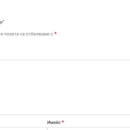
гр”
*
е полета са отбелязани с
*
Имейл