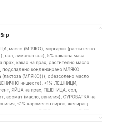
55гр
ЦА, масло (МЛЯКО), маргарин (растително
, сол, лимонов сок), 5% какаова маса,
а прах, какао на прах, растително масло
), подсладено кондензирано МЛЯКО
 (лактоза (МЛЯКО))), обезсолено масло
ПШЕНИЧНО нишесте), <1% ЛЕШНИЦИ,
гент, ЯЙЦА на прах, ПШЕНИЦА, сол,
ат, аромат (масло, ванилия), СУРОВАТКА на
ванилия, <1% карамелен сироп, желиращ
нителна киселина (E330), сгъстител (E413,
глюкозен сироп, подобрител на брашното
ици. Може да съдържа следи от ядки.