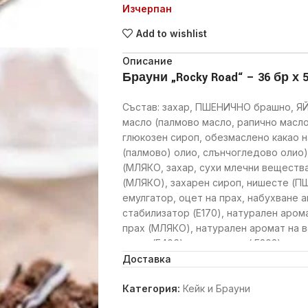
Изчерпан
Add to wishlist
Описание
Брауни „Rocky Road“ – 36 бр х 
Състав: захар, ПШЕНИЧНО брашно, ЯЙ
масло (палмово масло, рапично масло)
глюкозен сироп, обезмаслено какао н
(палмово) олио, слънчогледово олио
(МЛЯКО, захар, сухи млечни вещества
(МЛЯКО), захарен сироп, нишесте (
емулгатор, оцет на прах, набухване а
стабилизатор (E170), натурален аром
прах (МЛЯКО), натурален аромат на 
агент (E406), консервант ( E202), хра
E466), картофено нишесте, изсушен 
Доставка
(E300).
Категория:
Кейк и Брауни
Алергени: Мляко, яйца, глутен, лешн