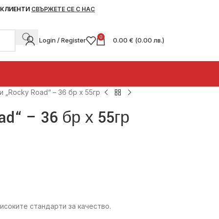
 КЛИЕНТИ
СВЪРЖЕТЕ СЕ С НАС
0
Login / Register
0.00
€
(
0.00
лв.
)
и „Rocky Road“ – 36 бр х 55гр
d“ – 36 бр х 55гр
исоките стандарти за качество.