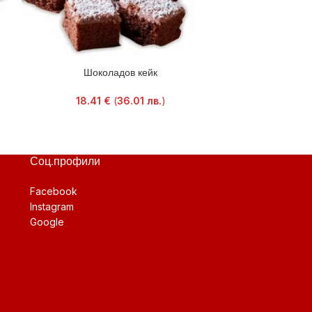
Шоколадов кейк
Шоколадов кейк 
18.41
€
(
36.01
лв.
)
18.4
Соц.профили
Facebook
Instagram
Google