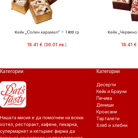
Kейк „Солен карамел“ – 1400 гр
Kейк „Червено 
18.41
€
(
36.01
лв.
)
18.41
€
Категории
Категории
Десерти
Кейк и Брауни
Печива
Дениши
Кроасани
Нашата мисия е да помогнем на всеки
Тарталети
хотел, ресторант, кафене, пекарна,
Хляб и хлебни
супермаркет и кетъринг фирма да
повишат качеството на предлаганите