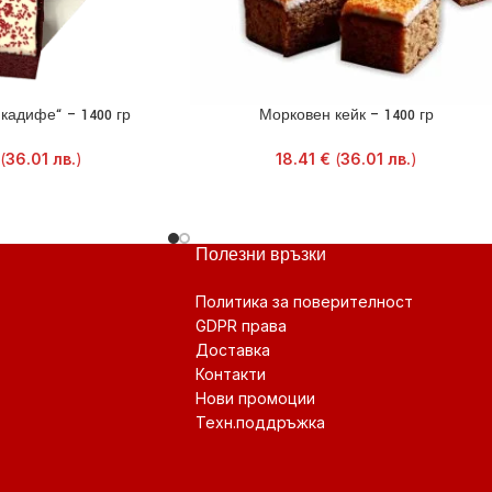
кадифе“ – 1400 гр
Морковен кейк – 1400 гр
(
36.01
лв.
)
18.41
€
(
36.01
лв.
)
Полезни връзки
Политика за поверителност
GDPR права
Доставка
Контакти
Нови промоции
Техн.поддръжка