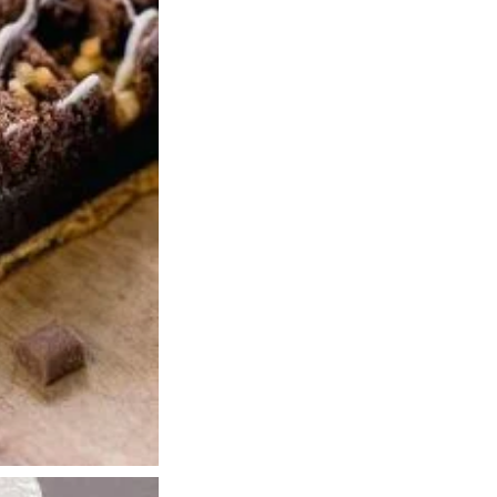
Условие на съхранение – при темпера
Начин на приготвяне:
Размразете на стайна температура за
невероятни вкус сътворен от едни о
Насладете се на истински вкус и пре
Хранителен стойност за 100g:
Енергия – 1740kJ/415kcal
Мазнини 20.1 гр, от които наситени маз
Поли-ненанситени – 2.0 гр.
Въглехидрати – 51.90 гр, от които заха