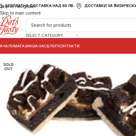
БЕЗПЛАТНА ДОСТАВКА НАД 80 ЛВ.
ДОСТАВКИ ЗА ФИЗИЧЕСКИ
Skip to navigation
Skip to main content
SELECT CATEGORY
АЧАЛО
МАГАЗИН
ЗА НАС
БЛОГ
КОНТАКТИ
SOLD
OUT