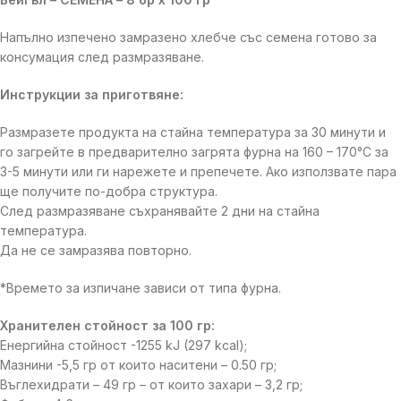
Напълно изпечено замразено хлебче със семена готово за
консумация след размразяване.
Инструкции за приготвяне:
Размразете продукта на стайна температура за 30 минути и
го загрейте в предварително загрята фурна на 160 – 170°C за
3-5 минути или ги нарежете и препечете. Ако използвате пара
ще получите по-добра структура.
След размразяване съхранявайте 2 дни на стайна
температура.
Да не се замразява повторно.
*Времето за изпичане зависи от типа фурна.
Хранителен стойност за 100 гр:
Енергийна стойност -1255 kJ (297 kcal);
Мазнини -5,5 гр от които наситени – 0.50 гр;
Въглехидрати – 49 гр – от които захари – 3,2 гр;