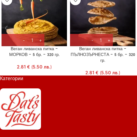
Веган ливанска питка –
Веган ливанска питка –
МОРКОВ – 5 бр. – 320 гр.
ПЪЛНОЗЪРНЕСТА – 5 бр. – 320
гр.
2.81
€
(
5.50
лв.
)
2.81
€
(
5.50
лв.
)
Категории