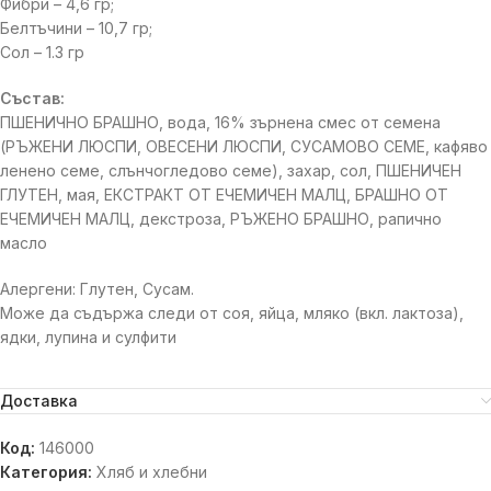
Фибри – 4,6 гр;
Белтъчини – 10,7 гр;
Сол – 1.3 гр
Състав:
ПШЕНИЧНО БРАШНО, вода, 16% зърнена смес от семена
(РЪЖЕНИ ЛЮСПИ, ОВЕСЕНИ ЛЮСПИ, СУСАМОВО СЕМЕ, кафяво
ленено семе, слънчогледово семе), захар, сол, ПШЕНИЧЕН
ГЛУТЕН, мая, ЕКСТРАКТ ОТ ЕЧЕМИЧЕН МАЛЦ, БРАШНО ОТ
ЕЧЕМИЧЕН МАЛЦ, декстроза, РЪЖЕНО БРАШНО, рапично
масло
Алергени: Глутен, Сусам.
Може да съдържа следи от соя, яйца, мляко (вкл. лактоза),
ядки, лупина и сулфити
Доставка
Код:
146000
Категория:
Хляб и хлебни